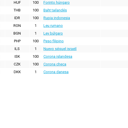
HUF
100
Forinto húngaro
THB
100
Baht tailandés
IDR
100
Rupia indonesia
RON
1
Leu rumano
BGN
1
Lev búlgaro
PHP
100
Peso filipino
ILS
1
Nuevo séquel israelí
ISK
100
Corona islandesa
CZK
100
Corona checa
DKK
1
Corona danesa