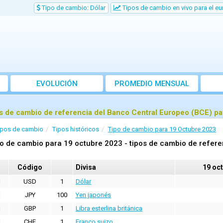
Tipo de cambio: Dólar
Tipos de cambio en vivo para el eu
EVOLUCIÓN
PROMEDIO MENSUAL
s de cambio de referencia del Banco Central Europeo (BCE) pa
ipos de cambio
Tipos históricos
Tipo de cambio para 19 Octubre 2023
o de cambio para 19 octubre 2023 - tipos de cambio de refere
Código
Divisa
19 oc
USD
1
Dólar
JPY
100
Yen japonés
GBP
1
Libra esterlina británica
CHF
1
Franco suizo