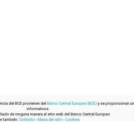
encia del BCE provienen del
Banco Central Europeo (BCE)
y se proporcionan un
informativos.
filiado de ninguna manera al sitio web del Banco Central Europeo
r también:
Contacto
-
Mapa del sitio
-
Cookies
desarrollado con
por
layerzero.ro