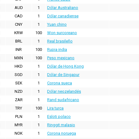
AUD
1
Dólar Australiano
CAD
1
Dólar canadiense
CNY
1
Yuan chino
KRW
100
Won surcoreano
BRL
1
Real brasileño
INR
100
Rupia india
MXN
100
Peso mexicano
HKD
1
Dólar de Hong Kong
SGD
1
Dólar de Singapur
SEK
1
Corona sueca
NZD
1
Dólar neozelandés
ZAR
1
Rand sudafricano
TRY
100
Lira turca
PLN
1
Esloti polaco
MYR
1
Ringgit malasio
NOK
1
Corona noruega