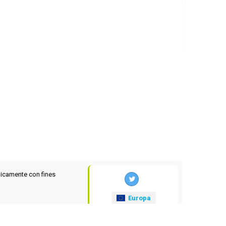
icamente con fines
Europa
xrates
.eu
© 2025-2026