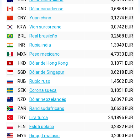
CAD
Dólar canadiense
0,6858 EUR
CNY
Yuan chino
0,1274 EUR
KRW
Won surcoreano
0,0742 EUR
BRL
Real brasileño
0,2688 EUR
INR
Rupia india
1,3049 EUR
MXN
Peso mexicano
4,7333 EUR
HKD
Dólar de Hong Kong
0,1071 EUR
SGD
Dólar de Singapur
0,6218 EUR
RUB
Rublo ruso
1,4502 EUR
SEK
Corona sueca
0,1051 EUR
NZD
Dólar neozelandés
0,6097 EUR
ZAR
Rand sudafricano
0,0633 EUR
TRY
Lira turca
24,1896 EUR
PLN
Esloti polaco
0,2332 EUR
MYR
Ringgit malasio
0,2000 EUR