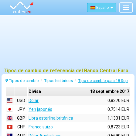
Español
Togg
navig
Tipos de cambio de referencia del Banco Central Europeo (BCE) para 18 septiembre 2017
Tipos de cambio
Tipos históricos
Tipo de cambio para 18 Septiembre 2017
Divisa
18 septiembre 2017
USD
Dólar
0,8370 EUR
JPY
Yen japonés
0,7514 EUR
GBP
Libra esterlina británica
1,1331 EUR
CHF
Franco suizo
0,8723 EUR
AUD
Dólar Australiano
0,6690 EUR