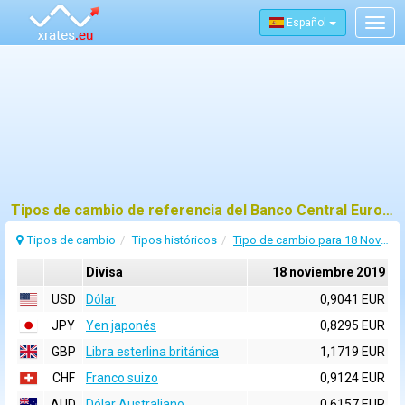
Español
Togg
navig
Tipos de cambio de referencia del Banco Central Europeo (BCE) para 18 noviembre 2019
Tipos de cambio
Tipos históricos
Tipo de cambio para 18 Noviembre 2019
Divisa
18 noviembre 2019
USD
Dólar
0,9041 EUR
JPY
Yen japonés
0,8295 EUR
GBP
Libra esterlina británica
1,1719 EUR
CHF
Franco suizo
0,9124 EUR
AUD
Dólar Australiano
0,6157 EUR