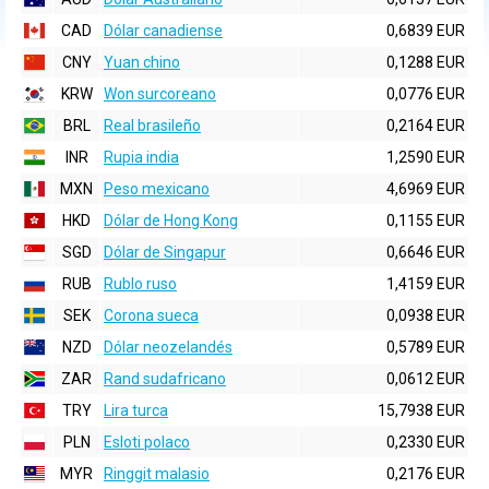
CAD
Dólar canadiense
0,6839 EUR
CNY
Yuan chino
0,1288 EUR
KRW
Won surcoreano
0,0776 EUR
BRL
Real brasileño
0,2164 EUR
INR
Rupia india
1,2590 EUR
MXN
Peso mexicano
4,6969 EUR
HKD
Dólar de Hong Kong
0,1155 EUR
SGD
Dólar de Singapur
0,6646 EUR
RUB
Rublo ruso
1,4159 EUR
SEK
Corona sueca
0,0938 EUR
NZD
Dólar neozelandés
0,5789 EUR
ZAR
Rand sudafricano
0,0612 EUR
TRY
Lira turca
15,7938 EUR
PLN
Esloti polaco
0,2330 EUR
MYR
Ringgit malasio
0,2176 EUR