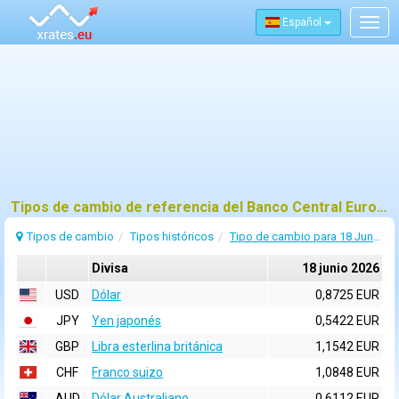
Español
Togg
navig
Tipos de cambio de referencia del Banco Central Europeo (BCE) para 18 junio 2026
Tipos de cambio
Tipos históricos
Tipo de cambio para 18 Junio 2026
Divisa
18 junio 2026
USD
Dólar
0,8725 EUR
JPY
Yen japonés
0,5422 EUR
GBP
Libra esterlina británica
1,1542 EUR
CHF
Franco suizo
1,0848 EUR
AUD
Dólar Australiano
0,6112 EUR