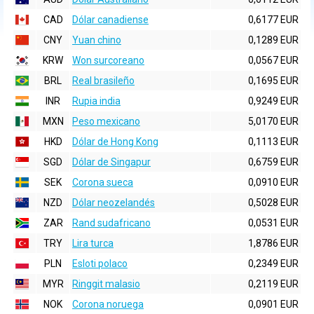
CAD
Dólar canadiense
0,6177 EUR
CNY
Yuan chino
0,1289 EUR
KRW
Won surcoreano
0,0567 EUR
BRL
Real brasileño
0,1695 EUR
INR
Rupia india
0,9249 EUR
MXN
Peso mexicano
5,0170 EUR
HKD
Dólar de Hong Kong
0,1113 EUR
SGD
Dólar de Singapur
0,6759 EUR
SEK
Corona sueca
0,0910 EUR
NZD
Dólar neozelandés
0,5028 EUR
ZAR
Rand sudafricano
0,0531 EUR
TRY
Lira turca
1,8786 EUR
PLN
Esloti polaco
0,2349 EUR
MYR
Ringgit malasio
0,2119 EUR
NOK
Corona noruega
0,0901 EUR