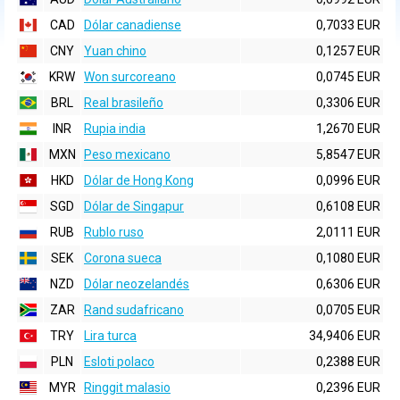
CAD
Dólar canadiense
0,7033 EUR
CNY
Yuan chino
0,1257 EUR
KRW
Won surcoreano
0,0745 EUR
BRL
Real brasileño
0,3306 EUR
INR
Rupia india
1,2670 EUR
MXN
Peso mexicano
5,8547 EUR
HKD
Dólar de Hong Kong
0,0996 EUR
SGD
Dólar de Singapur
0,6108 EUR
RUB
Rublo ruso
2,0111 EUR
SEK
Corona sueca
0,1080 EUR
NZD
Dólar neozelandés
0,6306 EUR
ZAR
Rand sudafricano
0,0705 EUR
TRY
Lira turca
34,9406 EUR
PLN
Esloti polaco
0,2388 EUR
MYR
Ringgit malasio
0,2396 EUR