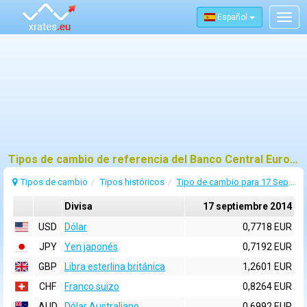
Español
Togg
navig
Tipos de cambio de referencia del Banco Central Europeo (BCE) para 17 septiembre 2014
Tipos de cambio
Tipos históricos
Tipo de cambio para 17 Septiembre 2014
Divisa
17 septiembre 2014
USD
Dólar
0,7718 EUR
JPY
Yen japonés
0,7192 EUR
GBP
Libra esterlina británica
1,2601 EUR
CHF
Franco suizo
0,8264 EUR
AUD
Dólar Australiano
0,6992 EUR