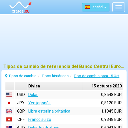
Español
Togg
navig
Tipos de cambio de referencia del Banco Central Europeo (BCE) para 15 octubre 2020
Tipos de cambio
Tipos históricos
Tipo de cambio para 15 Octubre 2020
Divisa
15 octubre 2020
USD
Dólar
0,8548 EUR
JPY
Yen japonés
0,8120 EUR
GBP
Libra esterlina británica
1,1045 EUR
CHF
Franco suizo
0,9348 EUR
AUD
Dólar Australiano
0,6041 EUR