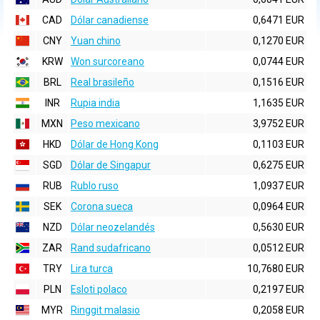
CAD
Dólar canadiense
0,6471 EUR
CNY
Yuan chino
0,1270 EUR
KRW
Won surcoreano
0,0744 EUR
BRL
Real brasileño
0,1516 EUR
INR
Rupia india
1,1635 EUR
MXN
Peso mexicano
3,9752 EUR
HKD
Dólar de Hong Kong
0,1103 EUR
SGD
Dólar de Singapur
0,6275 EUR
RUB
Rublo ruso
1,0937 EUR
SEK
Corona sueca
0,0964 EUR
NZD
Dólar neozelandés
0,5630 EUR
ZAR
Rand sudafricano
0,0512 EUR
TRY
Lira turca
10,7680 EUR
PLN
Esloti polaco
0,2197 EUR
MYR
Ringgit malasio
0,2058 EUR