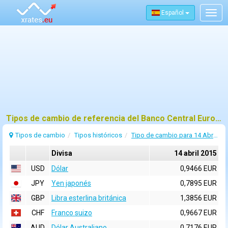
Español
Togg
navig
Tipos de cambio de referencia del Banco Central Europeo (BCE) para 14 abril 2015
Tipos de cambio
Tipos históricos
Tipo de cambio para 14 Abril 2015
Divisa
14 abril 2015
USD
Dólar
0,9466 EUR
JPY
Yen japonés
0,7895 EUR
GBP
Libra esterlina británica
1,3856 EUR
CHF
Franco suizo
0,9667 EUR
AUD
Dólar Australiano
0,7176 EUR