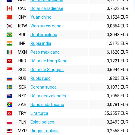
CAD
Dólar canadiense
0,7523 EUR
CNY
Yuan chino
0,1524 EUR
KRW
Won surcoreano
0,0864 EUR
BRL
Real brasileño
0,3043 EUR
INR
Rupia india
1,5173 EUR
MXN
Peso mexicano
6,1628 EUR
HKD
Dólar de Hong Kong
0,1221 EUR
SGD
Dólar de Singapur
0,6944 EUR
RUB
Rublo ruso
1,8203 EUR
SEK
Corona sueca
0,1073 EUR
NZD
Dólar neozelandés
0,7058 EUR
ZAR
Rand sudafricano
0,0781 EUR
TRY
Lira turca
35,3557 EUR
PLN
Esloti polaco
0,2493 EUR
MYR
Ringgit malasio
0,2558 EUR