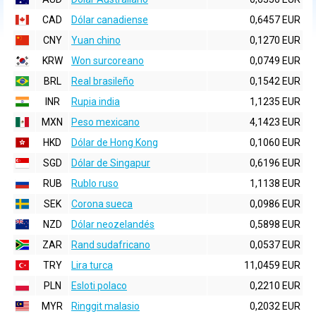
CAD
Dólar canadiense
0,6457 EUR
CNY
Yuan chino
0,1270 EUR
KRW
Won surcoreano
0,0749 EUR
BRL
Real brasileño
0,1542 EUR
INR
Rupia india
1,1235 EUR
MXN
Peso mexicano
4,1423 EUR
HKD
Dólar de Hong Kong
0,1060 EUR
SGD
Dólar de Singapur
0,6196 EUR
RUB
Rublo ruso
1,1138 EUR
SEK
Corona sueca
0,0986 EUR
NZD
Dólar neozelandés
0,5898 EUR
ZAR
Rand sudafricano
0,0537 EUR
TRY
Lira turca
11,0459 EUR
PLN
Esloti polaco
0,2210 EUR
MYR
Ringgit malasio
0,2032 EUR