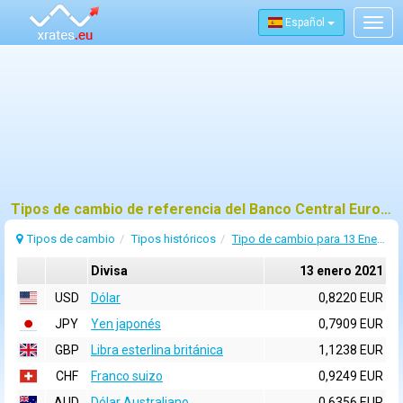
Español
Togg
navig
Tipos de cambio de referencia del Banco Central Europeo (BCE) para 13 enero 2021
Tipos de cambio
Tipos históricos
Tipo de cambio para 13 Enero 2021
Divisa
13 enero 2021
USD
Dólar
0,8220 EUR
JPY
Yen japonés
0,7909 EUR
GBP
Libra esterlina británica
1,1238 EUR
CHF
Franco suizo
0,9249 EUR
AUD
Dólar Australiano
0,6356 EUR