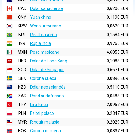
CAD
Dólar canadiense
0,6206 EUR
CNY
Yuan chino
0,1190 EUR
KRW
Won surcoreano
0,0620 EUR
BRL
Real brasileño
0,1584 EUR
INR
Rupia india
0,9765 EUR
MXN
Peso mexicano
4,6055 EUR
HKD
Dólar de Hong Kong
0,1088 EUR
SGD
Dólar de Singapur
0,6671 EUR
SEK
Corona sueca
0,0896 EUR
NZD
Dólar neozelandés
0,5110 EUR
ZAR
Rand sudafricano
0,0488 EUR
TRY
Lira turca
2,0957 EUR
PLN
Esloti polaco
0,2347 EUR
MYR
Ringgit malasio
0,2029 EUR
NOK
Corona noruega
0,0837 EUR