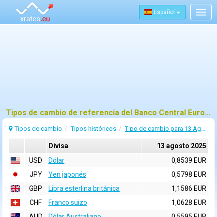
Español
Togg
navig
Tipos de cambio de referencia del Banco Central Europeo (BCE) para 13 agosto 2025
Tipos de cambio
Tipos históricos
Tipo de cambio para 13 Agosto 2025
Divisa
13 agosto 2025
USD
Dólar
0,8539 EUR
JPY
Yen japonés
0,5798 EUR
GBP
Libra esterlina británica
1,1586 EUR
CHF
Franco suizo
1,0628 EUR
AUD
Dólar Australiano
0,5595 EUR