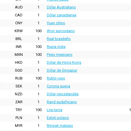
AUD
1
Dólar Australiano
CAD
1
Dólar canadiense
CNY
1
Yuan chino
KRW
100
Won surcoreano
BRL
1
Real brasileño
INR
100
Rupia india
MXN
100
Peso mexicano
HKD
1
Dólar de Hong Kong
SGD
1
Dólar de Singapur
RUB
100
Rublo ruso
SEK
1
Corona sueca
NZD
1
Dólar neozelandés
ZAR
1
Rand sudafricano
TRY
100
Lira turca
1
PLN
1
Esloti polaco
MYR
1
Ringgit malasio