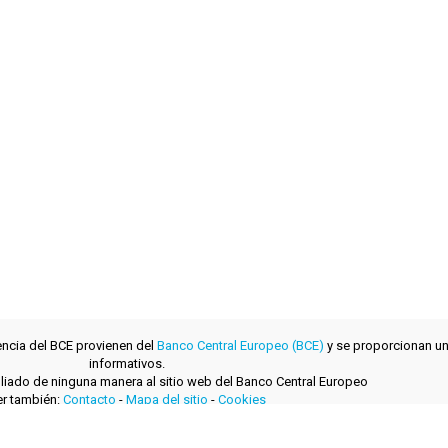
encia del BCE provienen del
Banco Central Europeo (BCE)
y se proporcionan un
informativos.
filiado de ninguna manera al sitio web del Banco Central Europeo
r también:
Contacto
-
Mapa del sitio
-
Cookies
desarrollado con
por
layerzero.ro