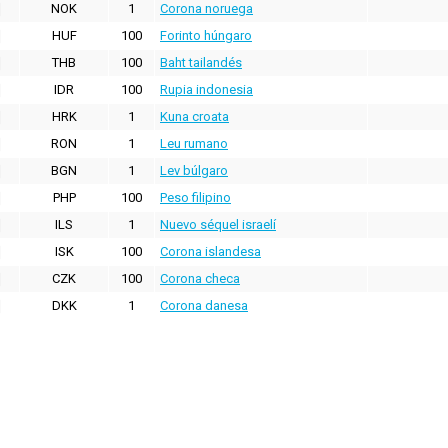
NOK
1
Corona noruega
HUF
100
Forinto húngaro
THB
100
Baht tailandés
IDR
100
Rupia indonesia
HRK
1
Kuna croata
RON
1
Leu rumano
BGN
1
Lev búlgaro
PHP
100
Peso filipino
ILS
1
Nuevo séquel israelí
ISK
100
Corona islandesa
CZK
100
Corona checa
DKK
1
Corona danesa