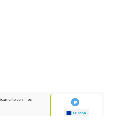
icamente con fines
Europa
xrates
.eu
© 2025-2026