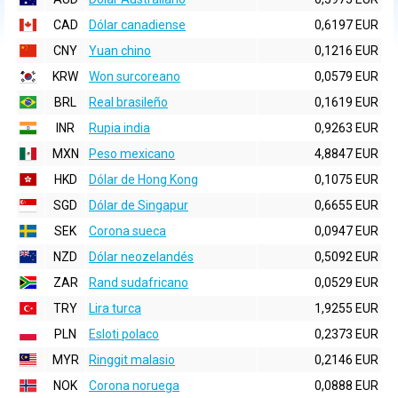
CAD
Dólar canadiense
0,6197 EUR
CNY
Yuan chino
0,1216 EUR
KRW
Won surcoreano
0,0579 EUR
BRL
Real brasileño
0,1619 EUR
INR
Rupia india
0,9263 EUR
MXN
Peso mexicano
4,8847 EUR
HKD
Dólar de Hong Kong
0,1075 EUR
SGD
Dólar de Singapur
0,6655 EUR
SEK
Corona sueca
0,0947 EUR
NZD
Dólar neozelandés
0,5092 EUR
ZAR
Rand sudafricano
0,0529 EUR
TRY
Lira turca
1,9255 EUR
PLN
Esloti polaco
0,2373 EUR
MYR
Ringgit malasio
0,2146 EUR
NOK
Corona noruega
0,0888 EUR