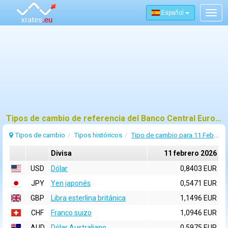
Español
Togg
navig
Tipos de cambio de referencia del Banco Central Europeo (BCE) para 11 febrero 2026
Tipos de cambio
Tipos históricos
Tipo de cambio para 11 Febrero 2026
Divisa
11 febrero 2026
USD
Dólar
0,8403 EUR
JPY
Yen japonés
0,5471 EUR
GBP
Libra esterlina británica
1,1496 EUR
CHF
Franco suizo
1,0946 EUR
AUD
Dólar Australiano
0,5975 EUR