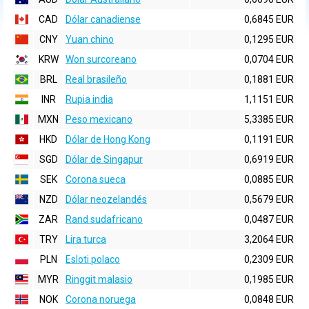
CAD
Dólar canadiense
0,6845 EUR
CNY
Yuan chino
0,1295 EUR
KRW
Won surcoreano
0,0704 EUR
BRL
Real brasileño
0,1881 EUR
INR
Rupia india
1,1151 EUR
MXN
Peso mexicano
5,3385 EUR
HKD
Dólar de Hong Kong
0,1191 EUR
SGD
Dólar de Singapur
0,6919 EUR
SEK
Corona sueca
0,0885 EUR
NZD
Dólar neozelandés
0,5679 EUR
ZAR
Rand sudafricano
0,0487 EUR
TRY
Lira turca
3,2064 EUR
PLN
Esloti polaco
0,2309 EUR
MYR
Ringgit malasio
0,1985 EUR
NOK
Corona noruega
0,0848 EUR