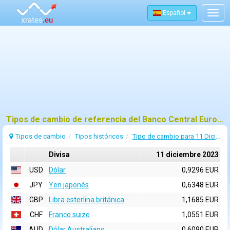
Español
Togg
navig
Tipos de cambio de referencia del Banco Central Europeo (BCE) para 11 diciembre 2023
Tipos de cambio
Tipos históricos
Tipo de cambio para 11 Diciembre 2023
Divisa
11 diciembre 2023
USD
Dólar
0,9296 EUR
JPY
Yen japonés
0,6348 EUR
GBP
Libra esterlina británica
1,1685 EUR
CHF
Franco suizo
1,0551 EUR
AUD
Dólar Australiano
0,6090 EUR