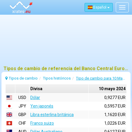
Español
Togg
navig
Tipos de cambio de referencia del Banco Central Europeo (BCE) para 10 mayo 2024
Tipos de cambio
Tipos históricos
Tipo de cambio para 10 Mayo 2024
Divisa
10 mayo 2024
USD
Dólar
0,9277 EUR
JPY
Yen japonés
0,5957 EUR
GBP
Libra esterlina británica
1,1620 EUR
CHF
Franco suizo
1,0226 EUR
AUD
Dólar Australiano
0,6127 EUR