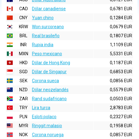
CAD
Dólar canadiense
0,6781 EUR
CNY
Yuan chino
0,1284 EUR
KRW
Won surcoreano
0,0679 EUR
BRL
Real brasileño
0,1807 EUR
INR
Rupia india
1,1109 EUR
MXN
Peso mexicano
5,5331 EUR
HKD
Dólar de Hong Kong
0,1187 EUR
SGD
Dólar de Singapur
0,6853 EUR
SEK
Corona sueca
0,0856 EUR
NZD
Dólar neozelandés
0,5579 EUR
ZAR
Rand sudafricano
0,0503 EUR
TRY
Lira turca
2,8783 EUR
PLN
Esloti polaco
0,2327 EUR
MYR
Ringgit malasio
0,1958 EUR
NOK
Corona noruega
0,0857 EUR