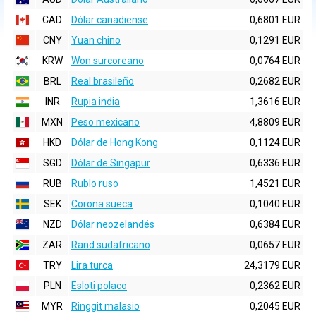
CAD
Dólar canadiense
0,6801 EUR
CNY
Yuan chino
0,1291 EUR
KRW
Won surcoreano
0,0764 EUR
BRL
Real brasileño
0,2682 EUR
INR
Rupia india
1,3616 EUR
MXN
Peso mexicano
4,8809 EUR
HKD
Dólar de Hong Kong
0,1124 EUR
SGD
Dólar de Singapur
0,6336 EUR
RUB
Rublo ruso
1,4521 EUR
SEK
Corona sueca
0,1040 EUR
NZD
Dólar neozelandés
0,6384 EUR
ZAR
Rand sudafricano
0,0657 EUR
TRY
Lira turca
24,3179 EUR
PLN
Esloti polaco
0,2362 EUR
MYR
Ringgit malasio
0,2045 EUR