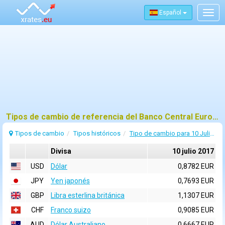
Español
Togg
navig
Tipos de cambio de referencia del Banco Central Europeo (BCE) para 10 julio 2017
Tipos de cambio
Tipos históricos
Tipo de cambio para 10 Julio 2017
Divisa
10 julio 2017
USD
Dólar
0,8782 EUR
JPY
Yen japonés
0,7693 EUR
GBP
Libra esterlina británica
1,1307 EUR
CHF
Franco suizo
0,9085 EUR
AUD
Dólar Australiano
0,6667 EUR