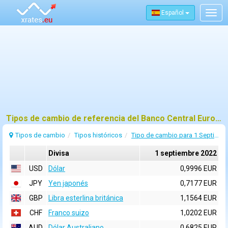
Español
Togg
navig
Tipos de cambio de referencia del Banco Central Europeo (BCE) para 1 septiembre 2022
Tipos de cambio
Tipos históricos
Tipo de cambio para 1 Septiembre 2022
Divisa
1 septiembre 2022
USD
Dólar
0,9996 EUR
JPY
Yen japonés
0,7177 EUR
GBP
Libra esterlina británica
1,1564 EUR
CHF
Franco suizo
1,0202 EUR
AUD
Dólar Australiano
0,6825 EUR