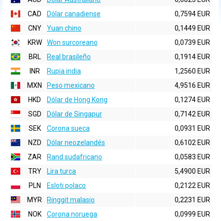
CAD
Dólar canadiense
0,7594 EUR
CNY
Yuan chino
0,1449 EUR
KRW
Won surcoreano
0,0739 EUR
BRL
Real brasileño
0,1914 EUR
INR
Rupia india
1,2560 EUR
MXN
Peso mexicano
4,9516 EUR
HKD
Dólar de Hong Kong
0,1274 EUR
SGD
Dólar de Singapur
0,7142 EUR
SEK
Corona sueca
0,0931 EUR
NZD
Dólar neozelandés
0,6102 EUR
ZAR
Rand sudafricano
0,0583 EUR
TRY
Lira turca
5,4900 EUR
PLN
Esloti polaco
0,2122 EUR
MYR
Ringgit malasio
0,2231 EUR
NOK
Corona noruega
0,0999 EUR