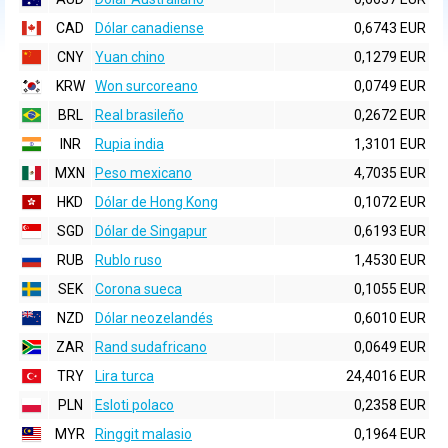
CAD
Dólar canadiense
0,6743 EUR
CNY
Yuan chino
0,1279 EUR
KRW
Won surcoreano
0,0749 EUR
BRL
Real brasileño
0,2672 EUR
INR
Rupia india
1,3101 EUR
MXN
Peso mexicano
4,7035 EUR
HKD
Dólar de Hong Kong
0,1072 EUR
SGD
Dólar de Singapur
0,6193 EUR
RUB
Rublo ruso
1,4530 EUR
SEK
Corona sueca
0,1055 EUR
NZD
Dólar neozelandés
0,6010 EUR
ZAR
Rand sudafricano
0,0649 EUR
TRY
Lira turca
24,4016 EUR
PLN
Esloti polaco
0,2358 EUR
MYR
Ringgit malasio
0,1964 EUR