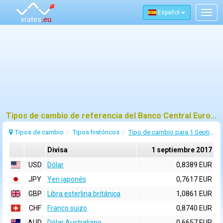
Español
Togg
navig
Tipos de cambio de referencia del Banco Central Europeo (BCE) para 1 septiembre 2017
Tipos de cambio
Tipos históricos
Tipo de cambio para 1 Septiembre 2017
Divisa
1 septiembre 2017
USD
Dólar
0,8389 EUR
JPY
Yen japonés
0,7617 EUR
GBP
Libra esterlina británica
1,0861 EUR
CHF
Franco suizo
0,8740 EUR
AUD
Dólar Australiano
0,6657 EUR