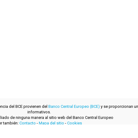
encia del BCE provienen del
Banco Central Europeo (BCE)
y se proporcionan un
informativos.
filiado de ninguna manera al sitio web del Banco Central Europeo
r también:
Contacto
-
Mapa del sitio
-
Cookies
desarrollado con
por
layerzero.ro