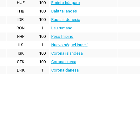
HUF
100
Forinto húngaro
THB
100
Baht tailandés
IDR
100
Rupia indonesia
RON
1
Leu rumano
PHP
100
Peso filipino
ILS
1
Nuevo séquel israelí
ISK
100
Corona islandesa
CZK
100
Corona checa
DKK
1
Corona danesa