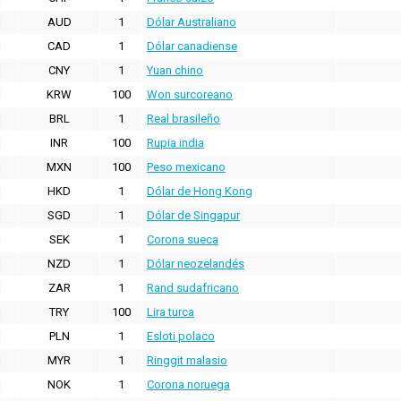
AUD
1
Dólar Australiano
CAD
1
Dólar canadiense
CNY
1
Yuan chino
KRW
100
Won surcoreano
BRL
1
Real brasileño
INR
100
Rupia india
MXN
100
Peso mexicano
HKD
1
Dólar de Hong Kong
SGD
1
Dólar de Singapur
SEK
1
Corona sueca
NZD
1
Dólar neozelandés
ZAR
1
Rand sudafricano
TRY
100
Lira turca
PLN
1
Esloti polaco
MYR
1
Ringgit malasio
NOK
1
Corona noruega