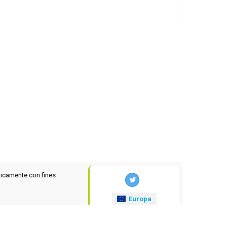
icamente con fines
Europa
xrates
.eu
© 2025-2026