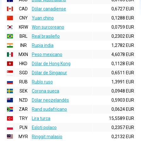
CAD
Dólar canadiense
0,6727 EUR
CNY
Yuan chino
0,1288 EUR
KRW
Won surcoreano
0,0759 EUR
BRL
Real brasileño
0,2302 EUR
INR
Rupia india
1,2782 EUR
MXN
Peso mexicano
4,6078 EUR
HKD
Dólar de Hong Kong
0,1128 EUR
SGD
Dólar de Singapur
0,6511 EUR
RUB
Rublo ruso
1,3991 EUR
SEK
Corona sueca
0,0948 EUR
NZD
Dólar neozelandés
0,5903 EUR
ZAR
Rand sudafricano
0,0624 EUR
TRY
Lira turca
15,5589 EUR
PLN
Esloti polaco
0,2357 EUR
MYR
Ringgit malasio
0,2132 EUR