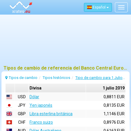
Español
Togg
navig
Tipos de cambio de referencia del Banco Central Europeo (BCE) para 1 julio 2019
Tipos de cambio
Tipos históricos
Tipo de cambio para 1 Julio 2019
Divisa
1 julio 2019
USD
Dólar
0,8811 EUR
JPY
Yen japonés
0,8135 EUR
GBP
Libra esterlina británica
1,1146 EUR
CHF
Franco suizo
0,8976 EUR
AUD
Dólar Australiano
0,6163 EUR