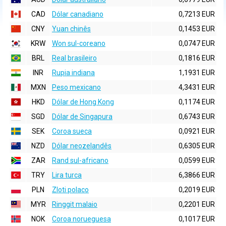
CAD
Dólar canadiano
0,7213 EUR
CNY
Yuan chinês
0,1453 EUR
KRW
Won sul-coreano
0,0747 EUR
BRL
Real brasileiro
0,1816 EUR
INR
Rupia indiana
1,1931 EUR
MXN
Peso mexicano
4,3431 EUR
HKD
Dólar de Hong Kong
0,1174 EUR
SGD
Dólar de Singapura
0,6743 EUR
SEK
Coroa sueca
0,0921 EUR
NZD
Dólar neozelandês
0,6305 EUR
ZAR
Rand sul-africano
0,0599 EUR
TRY
Lira turca
6,3866 EUR
PLN
Zloti polaco
0,2019 EUR
MYR
Ringgit malaio
0,2201 EUR
NOK
Coroa norueguesa
0,1017 EUR