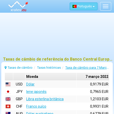
Português
Togg
navig
Taxas de câmbio de referência do Banco Central Europeu (BCE) para 7 março 2022
Taxas de câmbio
Taxas históricas
Taxa de câmbio para 7 Março 2022
Moeda
7 março 2022
USD
Dólar
0,9179 EUR
JPY
Iene japonês
0,7965 EUR
GBP
Libra esterlina britânica
1,2103 EUR
CHF
Franco suíço
0,9931 EUR
AUD
Dólar australiano
0,6779 EUR