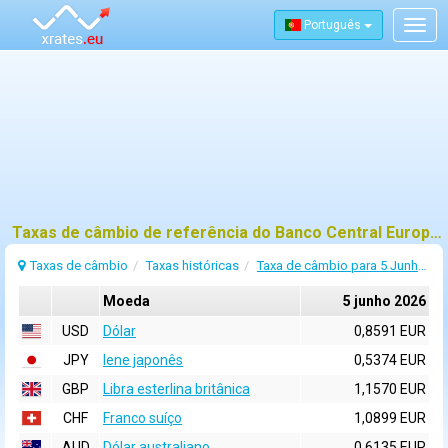
Português
Togg
navig
Taxas de câmbio de referência do Banco Central Europeu (BCE) para 5 junho 2026
Taxas de câmbio
Taxas históricas
Taxa de câmbio para 5 Junho 2026
Moeda
5 junho 2026
USD
Dólar
0,8591 EUR
JPY
Iene japonês
0,5374 EUR
GBP
Libra esterlina britânica
1,1570 EUR
CHF
Franco suíço
1,0899 EUR
AUD
Dólar australiano
0,6135 EUR