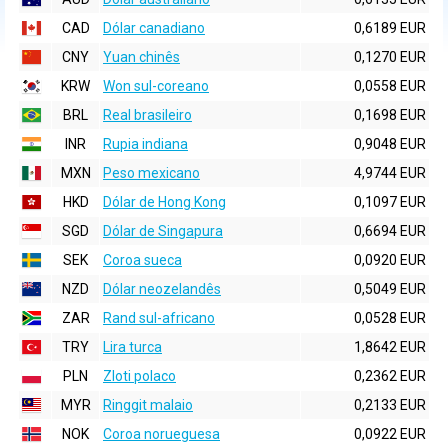
CAD
Dólar canadiano
0,6189 EUR
CNY
Yuan chinês
0,1270 EUR
KRW
Won sul-coreano
0,0558 EUR
BRL
Real brasileiro
0,1698 EUR
INR
Rupia indiana
0,9048 EUR
MXN
Peso mexicano
4,9744 EUR
HKD
Dólar de Hong Kong
0,1097 EUR
SGD
Dólar de Singapura
0,6694 EUR
SEK
Coroa sueca
0,0920 EUR
NZD
Dólar neozelandês
0,5049 EUR
ZAR
Rand sul-africano
0,0528 EUR
TRY
Lira turca
1,8642 EUR
PLN
Zloti polaco
0,2362 EUR
MYR
Ringgit malaio
0,2133 EUR
NOK
Coroa norueguesa
0,0922 EUR