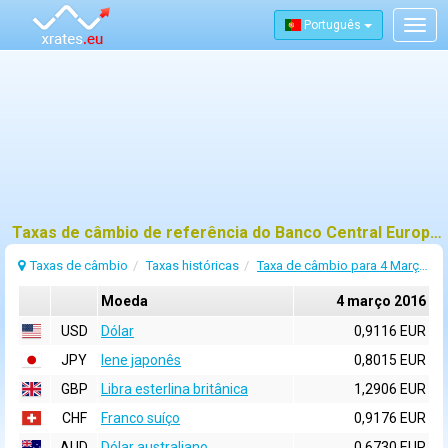
Português
Togg
navig
Taxas de câmbio de referência do Banco Central Europeu (BCE) para 4 março 2016
Taxas de câmbio
Taxas históricas
Taxa de câmbio para 4 Março 2016
Moeda
4 março 2016
USD
Dólar
0,9116 EUR
JPY
Iene japonês
0,8015 EUR
GBP
Libra esterlina britânica
1,2906 EUR
CHF
Franco suíço
0,9176 EUR
AUD
Dólar australiano
0,6730 EUR