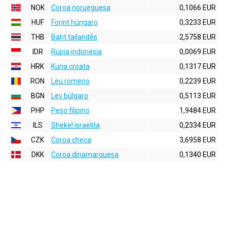
NOK
Coroa norueguesa
0,1066 EUR
HUF
Forint húngaro
0,3233 EUR
THB
Baht tailandês
2,5758 EUR
IDR
Rupia indonésia
0,0069 EUR
HRK
Kuna croata
0,1317 EUR
RON
Leu romeno
0,2239 EUR
BGN
Lev búlgaro
0,5113 EUR
PHP
Peso filipino
1,9484 EUR
ILS
Shekel israelita
0,2334 EUR
CZK
Coroa checa
3,6958 EUR
DKK
Coroa dinamarquesa
0,1340 EUR