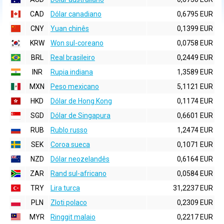
CAD
Dólar canadiano
0,6795 EUR
CNY
Yuan chinês
0,1399 EUR
KRW
Won sul-coreano
0,0758 EUR
BRL
Real brasileiro
0,2449 EUR
INR
Rupia indiana
1,3589 EUR
MXN
Peso mexicano
5,1121 EUR
HKD
Dólar de Hong Kong
0,1174 EUR
SGD
Dólar de Singapura
0,6601 EUR
RUB
Rublo russo
1,2474 EUR
SEK
Coroa sueca
0,1071 EUR
NZD
Dólar neozelandês
0,6164 EUR
ZAR
Rand sul-africano
0,0584 EUR
TRY
Lira turca
31,2237 EUR
PLN
Zloti polaco
0,2309 EUR
MYR
Ringgit malaio
0,2217 EUR