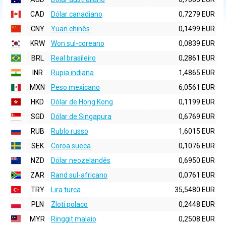
CAD
Dólar canadiano
0,7279 EUR
CNY
Yuan chinês
0,1499 EUR
KRW
Won sul-coreano
0,0839 EUR
BRL
Real brasileiro
0,2861 EUR
INR
Rupia indiana
1,4865 EUR
MXN
Peso mexicano
6,0561 EUR
HKD
Dólar de Hong Kong
0,1199 EUR
SGD
Dólar de Singapura
0,6769 EUR
RUB
Rublo russo
1,6015 EUR
SEK
Coroa sueca
0,1076 EUR
NZD
Dólar neozelandês
0,6950 EUR
ZAR
Rand sul-africano
0,0761 EUR
TRY
Lira turca
35,5480 EUR
PLN
Zloti polaco
0,2448 EUR
MYR
Ringgit malaio
0,2508 EUR