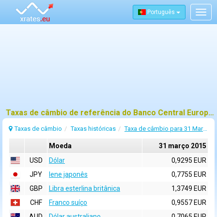
Português
Togg
navig
Taxas de câmbio de referência do Banco Central Europeu (BCE) para 31 março 2015
Taxas de câmbio
Taxas históricas
Taxa de câmbio para 31 Março 2015
Moeda
31 março 2015
USD
Dólar
0,9295 EUR
JPY
Iene japonês
0,7755 EUR
GBP
Libra esterlina britânica
1,3749 EUR
CHF
Franco suíço
0,9557 EUR
AUD
Dólar australiano
0,7065 EUR