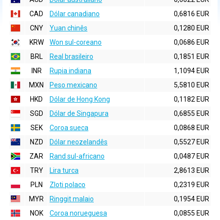
CAD
Dólar canadiano
0,6816 EUR
CNY
Yuan chinês
0,1280 EUR
KRW
Won sul-coreano
0,0686 EUR
BRL
Real brasileiro
0,1851 EUR
INR
Rupia indiana
1,1094 EUR
MXN
Peso mexicano
5,5810 EUR
HKD
Dólar de Hong Kong
0,1182 EUR
SGD
Dólar de Singapura
0,6855 EUR
SEK
Coroa sueca
0,0868 EUR
NZD
Dólar neozelandês
0,5527 EUR
ZAR
Rand sul-africano
0,0487 EUR
TRY
Lira turca
2,8613 EUR
PLN
Zloti polaco
0,2319 EUR
MYR
Ringgit malaio
0,1954 EUR
NOK
Coroa norueguesa
0,0855 EUR