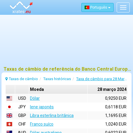
Português
Togg
navig
Taxas de câmbio de referência do Banco Central Europeu (BCE) para 28 março 2024
Taxas de câmbio
Taxas históricas
Taxa de câmbio para 28 Março 2024
Moeda
28 março 2024
USD
Dólar
0,9250 EUR
JPY
Iene japonês
0,6118 EUR
GBP
Libra esterlina britânica
1,1695 EUR
CHF
Franco suíço
1,0240 EUR
AUD
Dólar australiano
0,6022 EUR