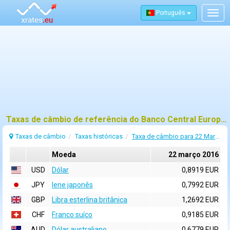
Português
Togg
navig
Taxas de câmbio de referência do Banco Central Europeu (BCE) para 22 março 2016
Taxas de câmbio
Taxas históricas
Taxa de câmbio para 22 Março 2016
Moeda
22 março 2016
USD
Dólar
0,8919 EUR
JPY
Iene japonês
0,7992 EUR
GBP
Libra esterlina britânica
1,2692 EUR
CHF
Franco suíço
0,9185 EUR
AUD
Dólar australiano
0,6779 EUR