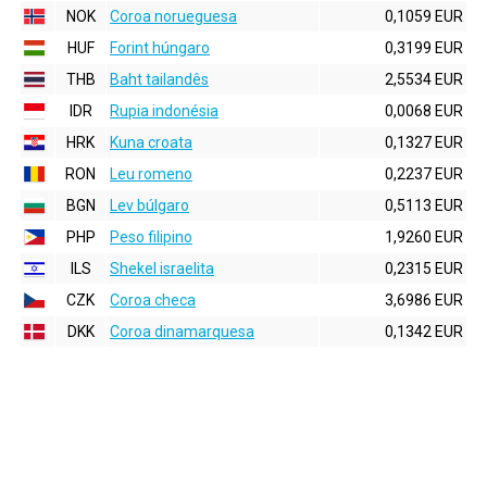
NOK
Coroa norueguesa
0,1059 EUR
HUF
Forint húngaro
0,3199 EUR
THB
Baht tailandês
2,5534 EUR
IDR
Rupia indonésia
0,0068 EUR
HRK
Kuna croata
0,1327 EUR
RON
Leu romeno
0,2237 EUR
BGN
Lev búlgaro
0,5113 EUR
PHP
Peso filipino
1,9260 EUR
ILS
Shekel israelita
0,2315 EUR
CZK
Coroa checa
3,6986 EUR
DKK
Coroa dinamarquesa
0,1342 EUR