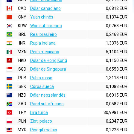
CAD
Dólar canadiano
0,6812 EUR
CNY
Yuan chinês
0,1374 EUR
KRW
Won sul-coreano
0,0768 EUR
BRL
Real brasileiro
0,2468 EUR
INR
Rupia indiana
1,3376 EUR
MXN
Peso mexicano
5,1104 EUR
HKD
Dólar de Hong Kong
0,1150 EUR
SGD
Dólar de Singapura
0,6553 EUR
RUB
Rublo russo
1,3118 EUR
SEK
Coroa sueca
0,1083 EUR
NZD
Dólar neozelandês
0,6015 EUR
ZAR
Rand sul-africano
0,0582 EUR
TRY
Lira turca
30,9981 EUR
PLN
Zloti polaco
0,2347 EUR
MYR
Ringgit malaio
0,2228 EUR