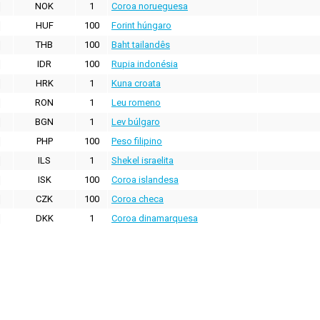
NOK
1
Coroa norueguesa
HUF
100
Forint húngaro
THB
100
Baht tailandês
IDR
100
Rupia indonésia
HRK
1
Kuna croata
RON
1
Leu romeno
BGN
1
Lev búlgaro
PHP
100
Peso filipino
ILS
1
Shekel israelita
ISK
100
Coroa islandesa
CZK
100
Coroa checa
DKK
1
Coroa dinamarquesa