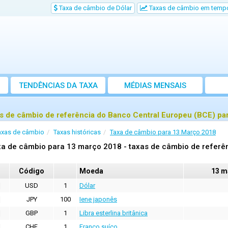
Taxa de câmbio de Dólar
Taxas de câmbio em tempo
TENDÊNCIAS DA TAXA
MÉDIAS MENSAIS
s de câmbio de referência do Banco Central Europeu (BCE) pa
axas de câmbio
Taxas históricas
Taxa de câmbio para 13 Março 2018
a de câmbio para 13 março 2018 - taxas de câmbio de referên
Código
Moeda
13 m
USD
1
Dólar
JPY
100
Iene japonês
GBP
1
Libra esterlina britânica
CHF
1
Franco suíço