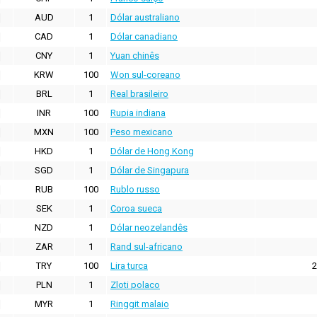
AUD
1
Dólar australiano
CAD
1
Dólar canadiano
CNY
1
Yuan chinês
KRW
100
Won sul-coreano
BRL
1
Real brasileiro
INR
100
Rupia indiana
MXN
100
Peso mexicano
HKD
1
Dólar de Hong Kong
SGD
1
Dólar de Singapura
RUB
100
Rublo russo
SEK
1
Coroa sueca
NZD
1
Dólar neozelandês
ZAR
1
Rand sul-africano
TRY
100
Lira turca
2
PLN
1
Zloti polaco
MYR
1
Ringgit malaio