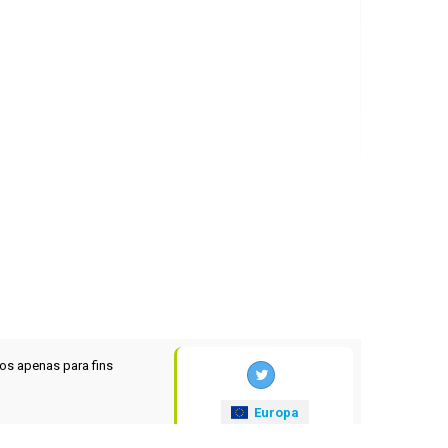
os apenas para fins
Europa
xrates
.eu