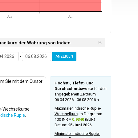
Jun
Jul
hselkurs der Währung von Indien
-
ANZEIGEN
dem Sie mit dem Cursor
Höchst-, Tiefst- und
Durchschnittswerte
für den
angegebenen Zeitraum
06.04.2026 - 06.08.2026 n
Maximaler Indische Rupie-
ie-Wechselkurse
Wechselkurs
im Diagramm
ndische Rupie
.
100 INR =
0,9340
(EUR)
Datum:
25 Juni 2026
Minimaler Indische Rupie-