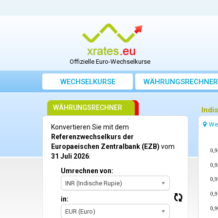
Offizielle Euro-Wechselkurse
WECHSELKURSE
WÄHRUNGSRECHNER
WÄHRUNGSRECHNER
Indi
We
Konvertieren Sie mit dem
Referenzwechselkurs der
Europaeischen Zentralbank (EZB)
vom
0,9
31 Juli 2026
:
0,9
Umrechnen von:
0,9
INR (Indische Rupie)
0,9
in:
0,9
EUR (Euro)