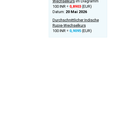
Wechselkurs
im Diagramm
100 INR =
0,8903
(EUR)
Datum:
20 Mai 2026
Durchschnittlicher Indische
Rupie-Wechselkurs
100 INR =
0,9095
(EUR)