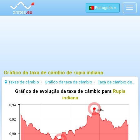
Português
Togg
navig
Gráfico da taxa de câmbio de rupia indiana
Taxas de câmbio
Gráfico da taxa de câmbio
Taxa de câmbio de Rupia indiana
Gráfico de evolução da taxa de câmbio para
Rupia
indiana
0,94
máx.
0,92
0,90