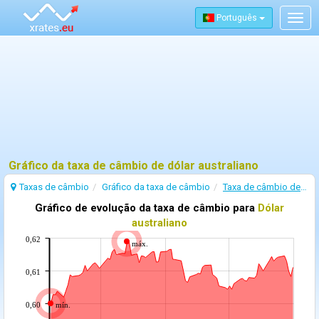
Português
Togg
navig
Gráfico da taxa de câmbio de dólar australiano
Taxas de câmbio
Gráfico da taxa de câmbio
Taxa de câmbio de Dólar australiano
Gráfico de evolução da taxa de câmbio para
Dólar
australiano
0,62
máx.
0,61
0,60
mín.