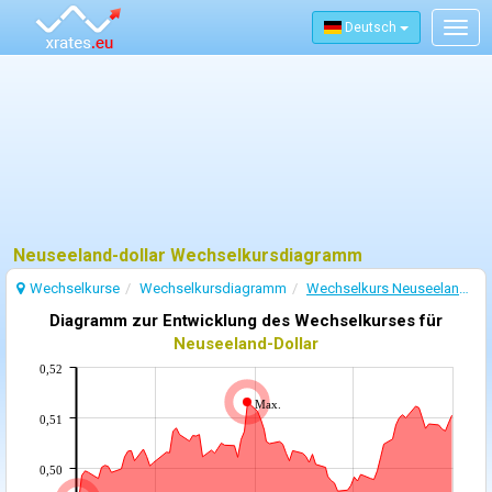
Deutsch
Togg
navig
Neuseeland-dollar Wechselkursdiagramm
Wechselkurse
Wechselkursdiagramm
Wechselkurs Neuseeland-Dollar
Diagramm zur Entwicklung des Wechselkurses für
Neuseeland-Dollar
0,52
Max.
0,51
0,50