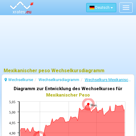
Deutsch
Togg
navig
Mexikanischer peso Wechselkursdiagramm
Wechselkurse
Wechselkursdiagramm
Wechselkurs Mexikanischer Peso
Diagramm zur Entwicklung des Wechselkurses für
Mexikanischer Peso
5,05
Max.
5,00
4,95
4,90