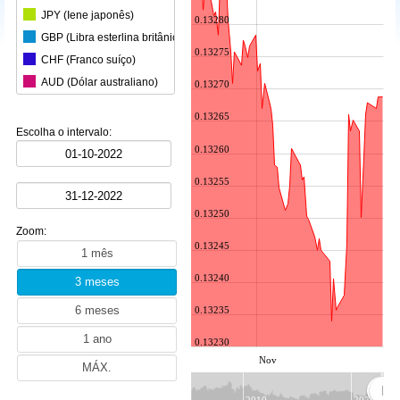
JPY (Iene japonês)
0.13280
GBP (Libra esterlina britânica)
0.13275
CHF (Franco suíço)
AUD (Dólar australiano)
0.13270
CAD (Dólar canadiano)
0.13265
CNY (Yuan chinês)
Escolha o intervalo:
KRW (Won sul-coreano)
0.13260
BRL (Real brasileiro)
0.13255
INR (Rupia indiana)
0.13250
MXN (Peso mexicano)
Zoom:
HKD (Dólar de Hong Kong)
0.13245
SGD (Dólar de Singapura)
0.13240
SEK (Coroa sueca)
NZD (Dólar neozelandês)
0.13235
ZAR (Rand sul-africano)
0.13230
TRY (Lira turca)
Nov
PLN (Zloti polaco)
MYR (Ringgit malaio)
2010
2020