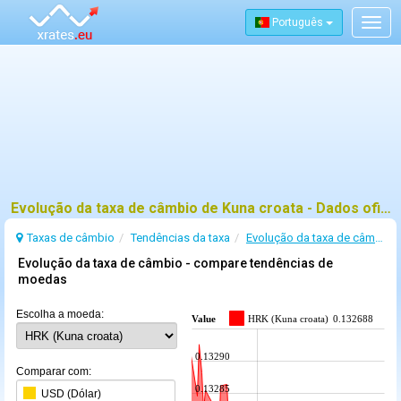
Português
Togg
navig
Evolução da taxa de câmbio de Kuna croata - Dados oficiais do BCE e tendências
Taxas de câmbio
Tendências da taxa
Evolução da taxa de câmbio de Kuna croata
Evolução da taxa de câmbio - compare tendências de
moedas
Escolha a moeda:
Value
HRK (Kuna croata)
0.132688
0.13290
Comparar com:
0.13285
USD (Dólar)