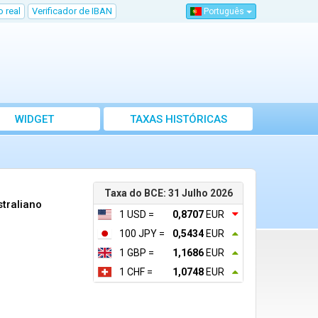
 real
Verificador de IBAN
Português
WIDGET
TAXAS HISTÓRICAS
Taxa do BCE: 31 Julho 2026
traliano
1 USD =
0,8707
EUR
100 JPY =
0,5434
EUR
1 GBP =
1,1686
EUR
1 CHF =
1,0748
EUR