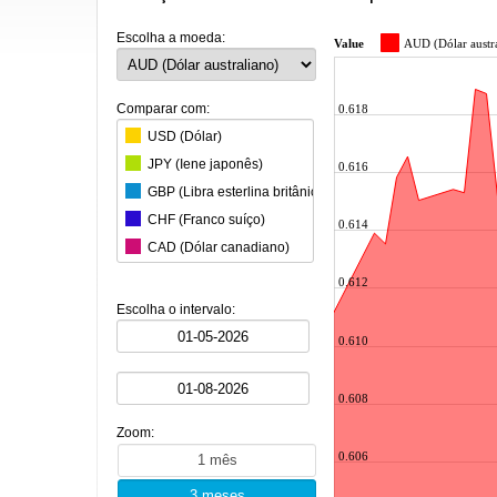
Escolha a moeda:
Value
AUD (Dólar austr
Comparar com:
0.618
USD (Dólar)
JPY (Iene japonês)
0.616
GBP (Libra esterlina britânica)
CHF (Franco suíço)
0.614
CAD (Dólar canadiano)
CNY (Yuan chinês)
0.612
KRW (Won sul-coreano)
Escolha o intervalo:
BRL (Real brasileiro)
0.610
INR (Rupia indiana)
MXN (Peso mexicano)
0.608
HKD (Dólar de Hong Kong)
Zoom:
SGD (Dólar de Singapura)
0.606
SEK (Coroa sueca)