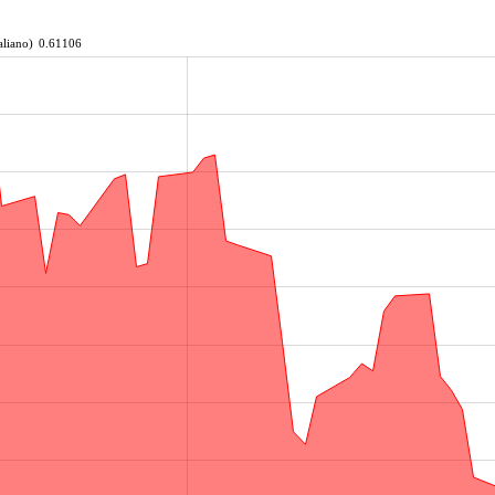
aliano)
0.61106