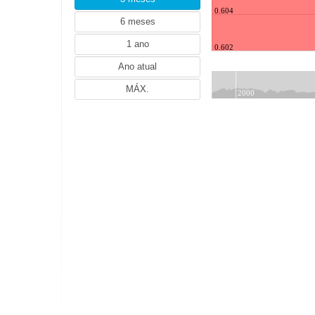
NZD (Dólar neozelandês)
0.604
ZAR (Rand sul-africano)
TRY (Lira turca)
0.602
PLN (Zloti polaco)
MYR (Ringgit malaio)
NOK (Coroa norueguesa)
2000
HUF (Forint húngaro)
THB (Baht tailandês)
IDR (Rupia indonésia)
HRK (Kuna croata)
RON (Leu romeno)
PHP (Peso filipino)
ILS (Shekel israelita)
ISK (Coroa islandesa)
CZK (Coroa checa)
DKK (Coroa dinamarquesa)