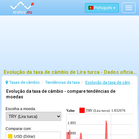
Português
Togg
navig
Evolução da taxa de câmbio de Lira turca - Dados oficiais do BCE e tendências
Taxas de câmbio
Tendências da taxa
Evolução da taxa de câmbio de Lira turca
Evolução da taxa de câmbio - compare tendências de
moedas
Escolha a moeda:
Value
TRY (Lira turca)
1.832076
1.895
Comparar com:
1.890
USD (Dólar)