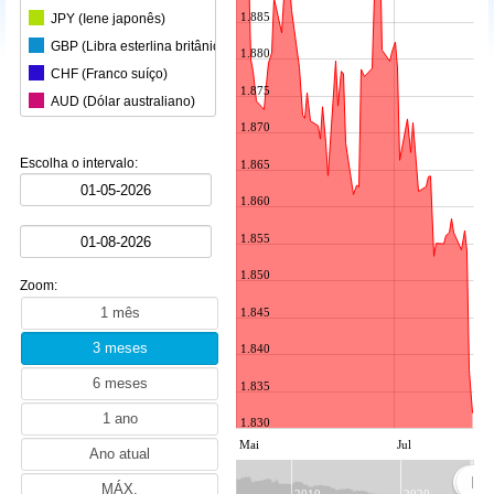
1.885
JPY (Iene japonês)
GBP (Libra esterlina britânica)
1.880
CHF (Franco suíço)
1.875
AUD (Dólar australiano)
1.870
CAD (Dólar canadiano)
CNY (Yuan chinês)
Escolha o intervalo:
1.865
KRW (Won sul-coreano)
1.860
BRL (Real brasileiro)
INR (Rupia indiana)
1.855
MXN (Peso mexicano)
1.850
Zoom:
HKD (Dólar de Hong Kong)
1.845
SGD (Dólar de Singapura)
SEK (Coroa sueca)
1.840
NZD (Dólar neozelandês)
1.835
ZAR (Rand sul-africano)
1.830
PLN (Zloti polaco)
Mai
Jul
MYR (Ringgit malaio)
NOK (Coroa norueguesa)
2010
2020