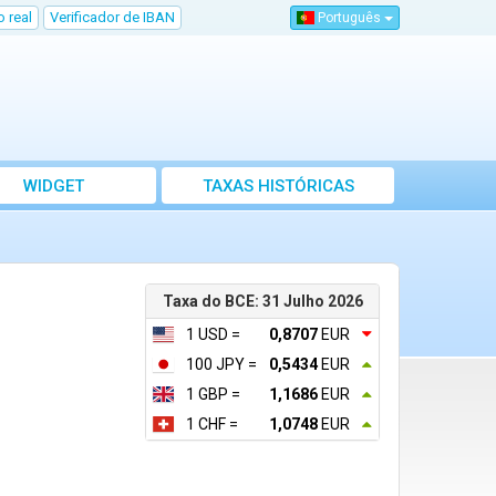
 real
Verificador de IBAN
Português
WIDGET
TAXAS HISTÓRICAS
Taxa do BCE: 31 Julho 2026
1 USD =
0,8707
EUR
100 JPY =
0,5434
EUR
1 GBP =
1,1686
EUR
1 CHF =
1,0748
EUR