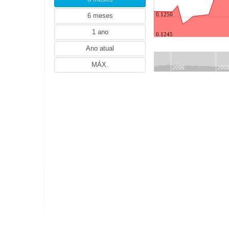
NZD (Dólar neozelandês)
ZAR (Rand sul-africano)
0.1250
TRY (Lira turca)
0.1245
PLN (Zloti polaco)
MYR (Ringgit malaio)
NOK (Coroa norueguesa)
2006
200
HUF (Forint húngaro)
THB (Baht tailandês)
IDR (Rupia indonésia)
HRK (Kuna croata)
RON (Leu romeno)
PHP (Peso filipino)
ILS (Shekel israelita)
ISK (Coroa islandesa)
CZK (Coroa checa)
DKK (Coroa dinamarquesa)