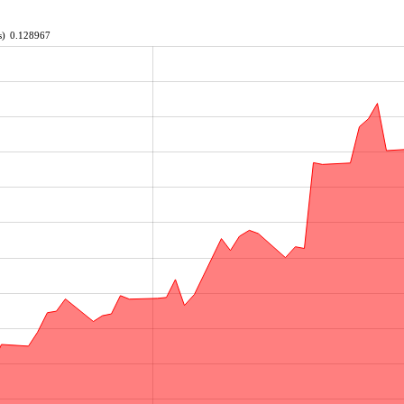
s)
0.128967