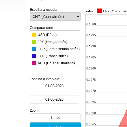
Escolha a moeda:
Value
CNY (Yuan chinê
0.1300
Comparar com:
USD (Dólar)
0.1295
JPY (Iene japonês)
0.1290
GBP (Libra esterlina britânica)
CHF (Franco suíço)
0.1285
AUD (Dólar australiano)
0.1280
CAD (Dólar canadiano)
KRW (Won sul-coreano)
Escolha o intervalo:
0.1275
BRL (Real brasileiro)
0.1270
INR (Rupia indiana)
MXN (Peso mexicano)
0.1265
HKD (Dólar de Hong Kong)
Zoom:
SGD (Dólar de Singapura)
0.1260
SEK (Coroa sueca)
0.1255