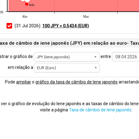
mín.
530
Abr
Mai
(31 Jul 2026):
100 JPY = 0,5434 (EUR)
axa de câmbio de iene japonês (JPY) em relação ao euro- Ta
trar o gráfico de
entre
JPY (Iene japonês)
em relação a
EUR (Euro)
Pode
ampliar
o
gráfico da taxa de câmbio de Iene japonês
arrastando
 ver o gráfico de evolução do Iene japonês e as taxas de câmbio do Iene
visite a página
Taxa de câmbio de Iene japonês
.