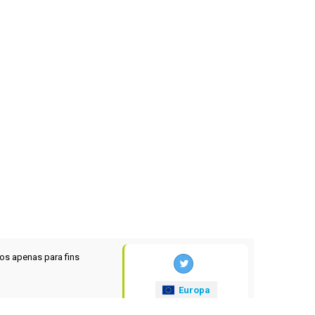
os apenas para fins
Europa
xrates
.eu