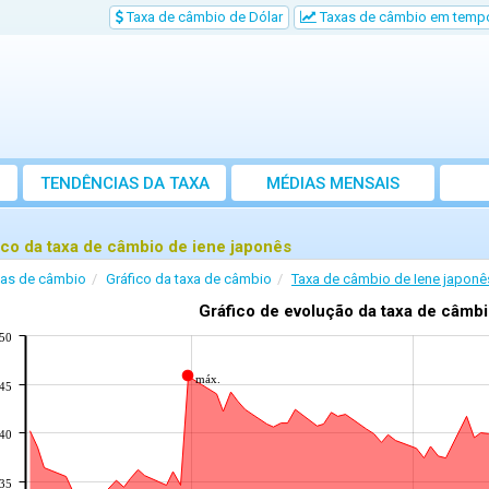
Taxa de câmbio de Dólar
Taxas de câmbio em tempo
TENDÊNCIAS DA TAXA
MÉDIAS MENSAIS
ico da taxa de câmbio de iene japonês
xas de câmbio
Gráfico da taxa de câmbio
Taxa de câmbio de Iene japonê
Gráfico de evolução da taxa de câmb
550
máx.
545
540
535