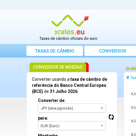
Taxas de câmbio oficiais do euro
TAXAS DE CÂMBIO
CONVERSOR
CONVERSOR DE MOEDAS
Gráf
Ta
Converter usando a
taxa de câmbio de
referência do Banco Central Europeu
(BCE)
de
31 Julho 2026
:
0,
Converter de:
0,
JPY (Iene japonês)
para:
0,
EUR (Euro)
0,
Montante: