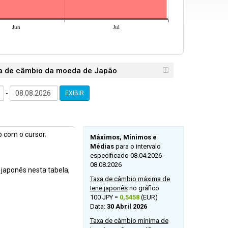
Jun
Jul
xa de câmbio da moeda de Japão
-
EXIBIR
 com o cursor.
Máximos, Mínimos e
Médias
para o intervalo
especificado 08.04.2026 -
08.08.2026
 japonês nesta tabela,
Taxa de câmbio máxima de
Iene japonês
no gráfico
100 JPY =
0,5458
(EUR)
Data:
30 Abril 2026
Taxa de câmbio mínima de