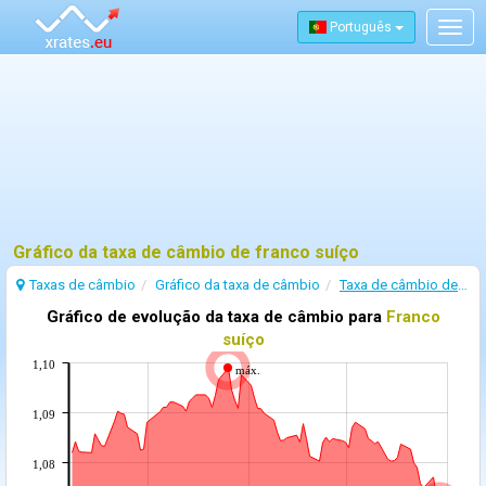
Português
Togg
navig
Gráfico da taxa de câmbio de franco suíço
Taxas de câmbio
Gráfico da taxa de câmbio
Taxa de câmbio de Franco suíço
Gráfico de evolução da taxa de câmbio para
Franco
suíço
1,10
máx.
1,09
1,08