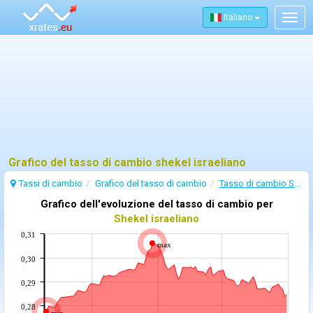
Italiano
Togg
navig
Grafico del tasso di cambio shekel israeliano
Tassi di cambio
Grafico del tasso di cambio
Tasso di cambio Shekel israeliano
Grafico dell'evoluzione del tasso di cambio per
Shekel israeliano
0,31
max
0,30
0,29
0,28