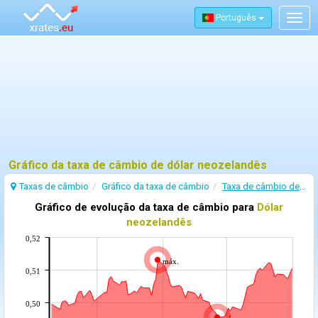
Português
Togg
navig
Gráfico da taxa de câmbio de dólar neozelandês
Taxas de câmbio
Gráfico da taxa de câmbio
Taxa de câmbio de Dólar neozelandês
Gráfico de evolução da taxa de câmbio para
Dólar
neozelandês
0,52
máx.
0,51
0,50