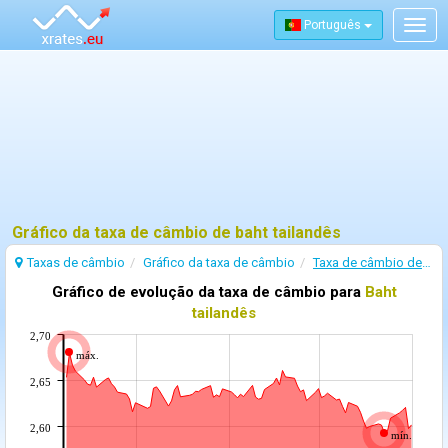
Português
Togg
navig
Gráfico da taxa de câmbio de baht tailandês
Taxas de câmbio
Gráfico da taxa de câmbio
Taxa de câmbio de Baht tailandês
Gráfico de evolução da taxa de câmbio para
Baht
tailandês
2,70
máx.
2,65
2,60
mín.