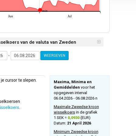
min
Jun
Jul
sselkoers van de valuta van Zweden
-
WEERGEVEN
je cursor te slepen.
Maxima, Minima en
Gemiddelden
voor het
opgegeven interval
06.04.2026 - 06.08.2026 n
selkoersen
Maximale Zweedse kroon
isselkoers
.
wisselkoers
in de grafiek
1 SEK =
0,0930
(EUR)
Datum:
21 April 2026
Minimum Zweedse kroon