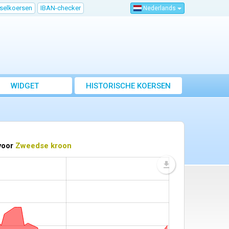
sselkoersen
IBAN-checker
Nederlands
WIDGET
HISTORISCHE KOERSEN
 voor
Zweedse kroon