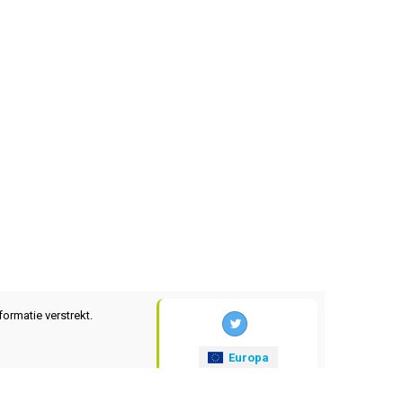
formatie verstrekt.
Europa
xrates
.eu
© 2025-2026