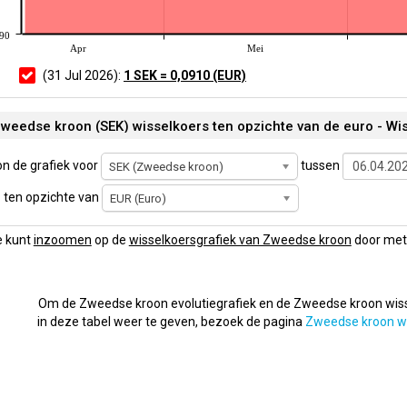
090
Apr
Mei
(31 Jul 2026):
1 SEK = 0,0910 (EUR)
weedse kroon (SEK) wisselkoers ten opzichte van de euro - Wi
n de grafiek voor
tussen
SEK (Zweedse kroon)
ten opzichte van
EUR (Euro)
e kunt
inzoomen
op de
wisselkoersgrafiek van Zweedse kroon
door met 
Om de Zweedse kroon evolutiegrafiek en de Zweedse kroon wis
in deze tabel weer te geven, bezoek de pagina
Zweedse kroon w