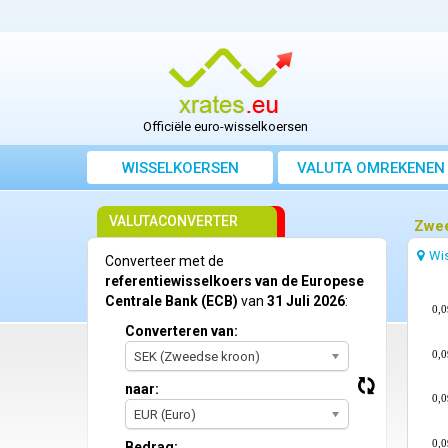
Officiële euro-wisselkoersen
WISSELKOERSEN
VALUTA OMREKENEN
VALUTACONVERTER
Zwee
Wi
Converteer met de
referentiewisselkoers van de Europese
Centrale Bank (ECB)
van
31 Juli 2026
:
0,
Converteren van:
0,
SEK (Zweedse kroon)
naar:
0,
EUR (Euro)
0,
Bedrag: