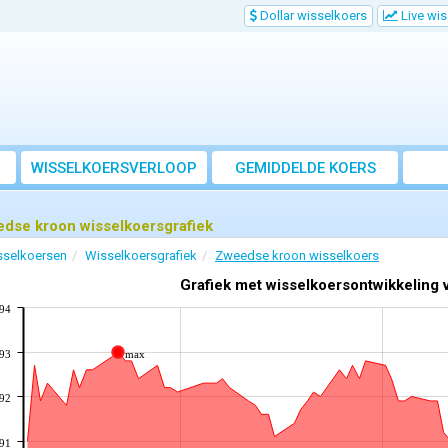
Dollar wisselkoers
Live wi
WISSELKOERSVERLOOP
GEMIDDELDE KOERS
dse kroon wisselkoersgrafiek
sselkoersen
Wisselkoersgrafiek
Zweedse kroon wisselkoers
Grafiek met wisselkoersontwikkeling
094
093
max
092
091