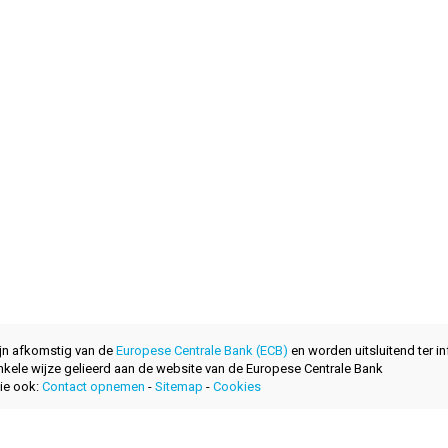
ijn afkomstig van de
Europese Centrale Bank (ECB)
en worden uitsluitend ter in
nkele wijze gelieerd aan de website van de Europese Centrale Bank
ie ook:
Contact opnemen
-
Sitemap
-
Cookies
ontwikkeld met
door
layerzero.ro