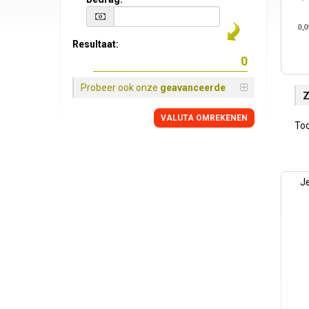
0,
Resultaat:
Probeer ook onze
geavanceerde
Z
VALUTA OMREKENEN
Too
J