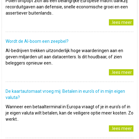
Polen ontpopt zich als een belangrijke Europese macht dankzij
recorduitgaven aan defensie, snelle economische groei en een
assertiever buitenlands..
..lees meer
Wordt de AI-boom een zeepbel?
AI-bedrijven trekken uitzonderlijk hoge waarderingen aan en
geven miljarden uit aan datacenters. Is dit houdbaar, of zien
beleggers opnieuw een..
..lees meer
De kaartautomaat vroeg mij: Betalen in euro's of in mijn eigen
valuta?
Wanneer een betaalterminal in Europa vraagt of je in euro’s of in
je eigen valuta wilt betalen, kan de veiligere optie meer kosten. Zo
werkt..
..lees meer