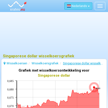
Nederlands
Togg
navig
Singaporese dollar wisselkoersgrafiek
Wisselkoersen
Wisselkoersgrafiek
Singaporese dollar wisselkoers
Grafiek met wisselkoersontwikkeling voor
Singaporese dollar
0,685
max
0,680
0,675
0,670