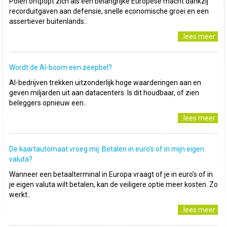
Polen ontpopt zich als een belangrijke Europese macht dankzij
recorduitgaven aan defensie, snelle economische groei en een
assertiever buitenlands..
..lees meer
Wordt de AI-boom een zeepbel?
AI-bedrijven trekken uitzonderlijk hoge waarderingen aan en
geven miljarden uit aan datacenters. Is dit houdbaar, of zien
beleggers opnieuw een..
..lees meer
De kaartautomaat vroeg mij: Betalen in euro's of in mijn eigen
valuta?
Wanneer een betaalterminal in Europa vraagt of je in euro’s of in
je eigen valuta wilt betalen, kan de veiligere optie meer kosten. Zo
werkt..
..lees meer