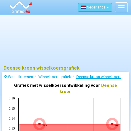
Nederlands
Togg
navig
Deense kroon wisselkoersgrafiek
Wisselkoersen
Wisselkoersgrafiek
Deense kroon wisselkoers
Grafiek met wisselkoersontwikkeling voor
Deense
kroon
0,16
0,15
0,14
max
min
0,13