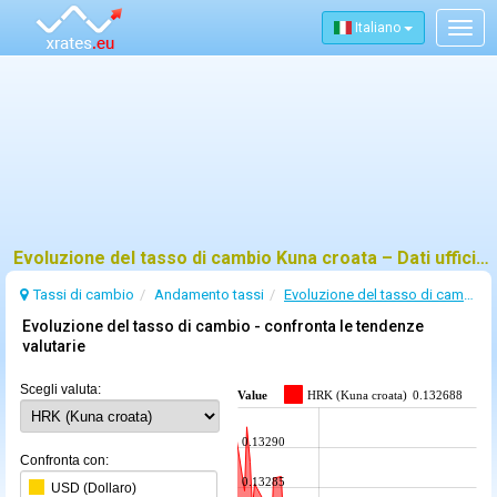
Italiano
Togg
navig
Evoluzione del tasso di cambio Kuna croata – Dati ufficiali della BCE e trend
Tassi di cambio
Andamento tassi
Evoluzione del tasso di cambio Kuna croata
Evoluzione del tasso di cambio - confronta le tendenze
valutarie
Scegli valuta:
Value
HRK (Kuna croata)
0.132688
0.13290
Confronta con:
0.13285
USD (Dollaro)