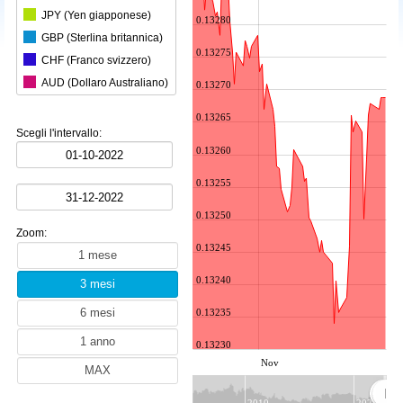
JPY (Yen giapponese)
0.13280
GBP (Sterlina britannica)
0.13275
CHF (Franco svizzero)
AUD (Dollaro Australiano)
0.13270
CAD (Dollaro canadese)
0.13265
CNY (Yuan cinese)
Scegli l'intervallo:
KRW (Won sudcoreano)
0.13260
BRL (Real brasiliano)
0.13255
INR (Rupia indiana)
0.13250
MXN (Peso messicano)
Zoom:
HKD (Dollaro di Hong Kong)
0.13245
SGD (Dollaro di Singapore)
0.13240
SEK (Corona svedese)
NZD (Dollaro neozelandese)
0.13235
ZAR (Rand sudafricano)
0.13230
TRY (Lira turca)
Nov
PLN (Zloty polacco)
MYR (Ringgit malese)
2010
2020