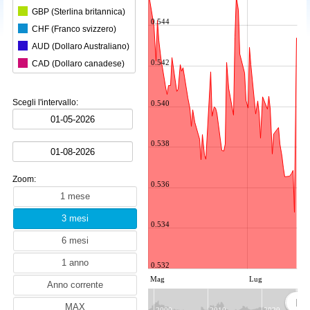
GBP (Sterlina britannica)
0.544
CHF (Franco svizzero)
AUD (Dollaro Australiano)
0.542
CAD (Dollaro canadese)
CNY (Yuan cinese)
KRW (Won sudcoreano)
Scegli l'intervallo:
0.540
BRL (Real brasiliano)
INR (Rupia indiana)
0.538
MXN (Peso messicano)
HKD (Dollaro di Hong Kong)
Zoom:
SGD (Dollaro di Singapore)
0.536
SEK (Corona svedese)
NZD (Dollaro neozelandese)
0.534
ZAR (Rand sudafricano)
TRY (Lira turca)
0.532
PLN (Zloty polacco)
Mag
Lug
MYR (Ringgit malese)
NOK (Corona norvegese)
2000
2010
2020