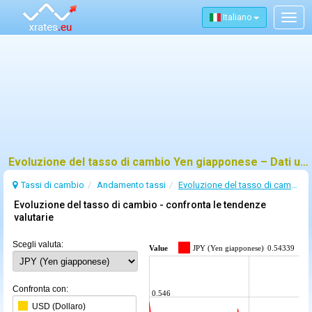
Italiano
Togg
navig
Evoluzione del tasso di cambio Yen giapponese – Dati ufficiali della BCE e trend
Tassi di cambio
Andamento tassi
Evoluzione del tasso di cambio Yen giapponese
Evoluzione del tasso di cambio - confronta le tendenze
valutarie
Scegli valuta:
Value
JPY (Yen giapponese)
0.54339
Confronta con:
0.546
USD (Dollaro)