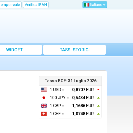
 tempo reale
Verifica IBAN
Italiano
WIDGET
TASSI STORICI
Tasso BCE: 31 Luglio 2026
1 USD =
0,8707
EUR
100 JPY =
0,5434
EUR
1 GBP =
1,1686
EUR
1 CHF =
1,0748
EUR