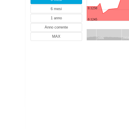
NZD (Dollaro neozelandese)
ZAR (Rand sudafricano)
0.1250
TRY (Lira turca)
0.1245
PLN (Zloty polacco)
MYR (Ringgit malese)
NOK (Corona norvegese)
2006
200
HUF (Fiorino ungherese)
THB (Baht thailandese)
IDR (Rupia indonesiana)
HRK (Kuna croata)
RON (Leu rumeno)
PHP (Peso filippino)
ILS (Shekel israeliano)
ISK (Corona islandese)
CZK (Corona ceca)
DKK (Corona danese)