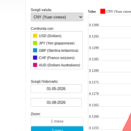
Scegli valuta:
Value
CNY (Yuan cinese
0.1300
Confronta con:
USD (Dollaro)
0.1295
JPY (Yen giapponese)
0.1290
GBP (Sterlina britannica)
CHF (Franco svizzero)
0.1285
AUD (Dollaro Australiano)
0.1280
CAD (Dollaro canadese)
KRW (Won sudcoreano)
Scegli l'intervallo:
0.1275
BRL (Real brasiliano)
0.1270
INR (Rupia indiana)
MXN (Peso messicano)
0.1265
HKD (Dollaro di Hong Kong)
Zoom:
SGD (Dollaro di Singapore)
0.1260
SEK (Corona svedese)
0.1255