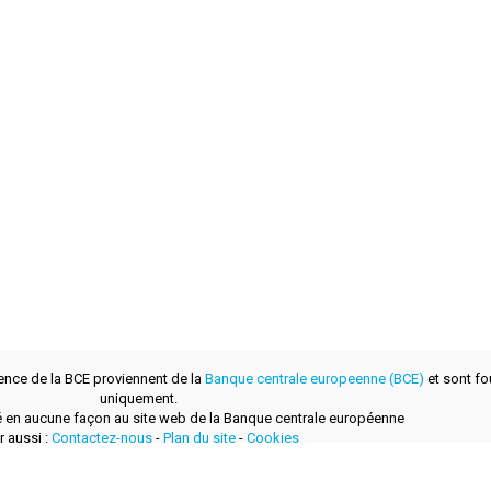
ence de la BCE proviennent de la
Banque centrale europeenne (BCE)
et sont fou
uniquement.
lié en aucune façon au site web de la Banque centrale européenne
r aussi :
Contactez-nous
-
Plan du site
-
Cookies
développé avec
par
layerzero.ro