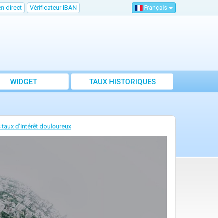
n direct
Vérificateur IBAN
Français
WIDGET
TAUX HISTORIQUES
taux d'intérêt douloureux