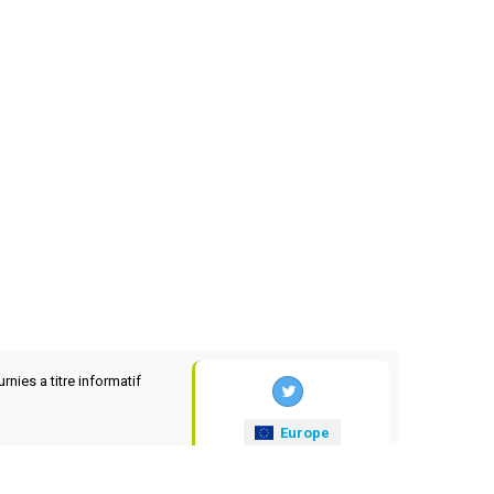
rnies a titre informatif
Europe
xrates
.eu
© 2025-2026