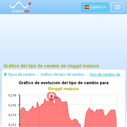
Español
Togg
navig
Gráfico del tipo de cambio de ringgit malasio
Tipos de cambio
Gráfico del tipo de cambio
Tipo de cambio de Ringgit malasio
Gráfico de evolución del tipo de cambio para
Ringgit malasio
0,218
máx
0,216
0,214
0,212