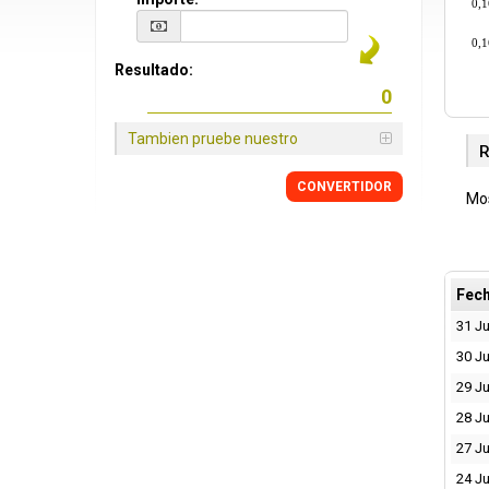
0,
0,
Resultado:
Tambien pruebe nuestro
R
CONVERTIDOR
Mos
Fec
31 Ju
30 Ju
29 Ju
28 Ju
27 Ju
24 Ju