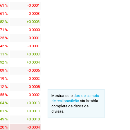
761 %
-0,0001
761 %
-0,0003
882 %
+0,0003
171 %
0,0000
625 %
-0,0001
642 %
-0,0001
611 %
+0,0003
592 %
+0,0004
109 %
-0,0005
019 %
-0,0002
412 %
-0,0008
955 %
-0,0002
Mostrar solo
tipo de cambio
de real brasileño
sin la tabla
904 %
+0,0013
completa de datos de
781 %
+0,0013
divisas.
049 %
+0,0010
420 %
-0,0004