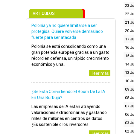
23 Ju
ARTICULOS
22 Ju
21 Ju
Polonia ya no quiere limitarse a ser
20 Ju
protegida. Quiere volverse demasiado
fuerte para ser atacada
17 Ju
Polonia se está consolidando como una
16 Ju
gran potencia europea gracias a un gasto
15 Ju
récord en defensa, un rápido crecimiento
económico y una..
14 Ju
13 Ju
..leer más
10 Ju
09 Ju
¿Se Está Convirtiendo El Boom De La IA
En Una Burbuja?
08 Ju
07 Ju
Las empresas de IA están atrayendo
valoraciones extraordinarias y gastando
06 Ju
miles de millones en centros de datos.
03 Ju
¿Es sostenible o los inversores..
02 Ju
..leer más