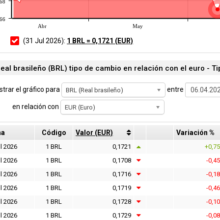
168
166
Abr
May
(31 Jul 2026):
1 BRL = 0,1721 (EUR)
eal brasileño (BRL) tipo de cambio en relación con el euro - T
trar el gráfico para
entre
BRL (Real brasileño)
en relación con
EUR (Euro)
ha
Código
Valor (EUR)
Variación %
l 2026
1 BRL
0,1721
+0,7
l 2026
1 BRL
0,1708
-0,4
l 2026
1 BRL
0,1716
-0,1
l 2026
1 BRL
0,1719
-0,4
l 2026
1 BRL
0,1728
-0,1
l 2026
1 BRL
0,1729
-0,0