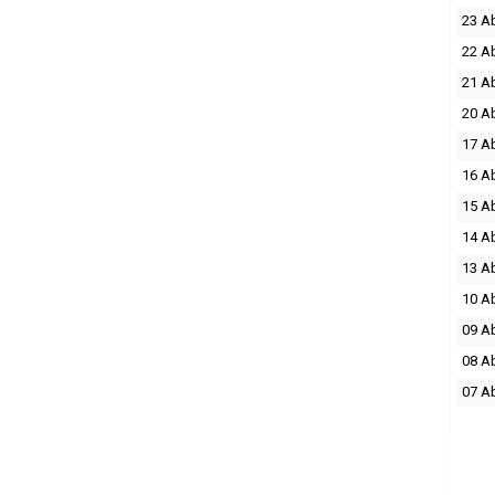
23 A
22 A
21 A
20 A
17 A
16 A
15 A
14 A
13 A
10 A
09 A
08 A
07 A