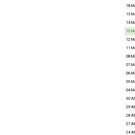
18 M
15 M
14 M
13 M
12 M
11 M
08 M
07 M
06 M
05 M
04 M
30 A
29 A
28 A
27 A
24 A