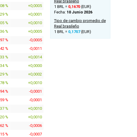
Real brasileño
008 %
+0,0005
1 BRL =
0,1670
(EUR)
Fecha:
10 Junio 2026
829 %
+0,0001
Tipo de cambio promedio de
605 %
+0,0010
Real brasileño
036 %
+0,0005
1 BRL =
0,1707
(EUR)
097 %
-0,0005
242 %
-0,0011
233 %
+0,0014
134 %
+0,0000
129 %
+0,0002
678 %
+0,0010
594 %
-0,0001
359 %
-0,0001
937 %
+0,0010
020 %
+0,0010
362 %
-0,0006
015 %
-0,0007