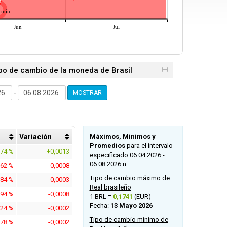
mín
Jun
Jul
ipo de cambio de la moneda de Brasil
-
MOSTRAR
Variación
Máximos, Mínimos y
Promedios
para el intervalo
574 %
+0,0013
especificado 06.04.2026 -
06.08.2026 n
562 %
-0,0008
Tipo de cambio máximo de
884 %
-0,0003
Real brasileño
694 %
-0,0008
1 BRL =
0,1741
(EUR)
Fecha:
13 Mayo 2026
024 %
-0,0002
Tipo de cambio mínimo de
878 %
-0,0002