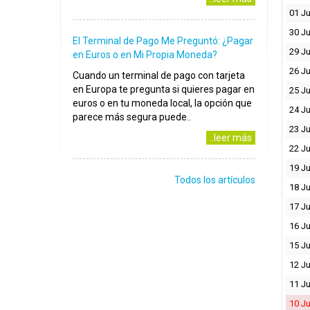
01 Ju
30 J
El Terminal de Pago Me Preguntó: ¿Pagar
29 J
en Euros o en Mi Propia Moneda?
26 J
Cuando un terminal de pago con tarjeta
en Europa te pregunta si quieres pagar en
25 J
euros o en tu moneda local, la opción que
24 J
parece más segura puede..
23 J
..leer más
22 J
19 J
Todos los artículos
18 J
17 J
16 J
15 J
12 J
11 J
10 J