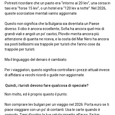
Potresti ricordare che un pasto era “intorno ai 20 lev”, una corsa in
taxi era “forse 15 lev”, o un hotel era “120 lev a notte”. Nel 2026,
queste scorciatoie mentali vanno aggiornate.
Questo non significa che la Bulgaria sia diventata un Paese
diverso. Il cibo è ancora eccellente, Sofia ha ancora quel mix di
grandi viali e angoli un po’ caotici, Plovdiv merita ancora più
attenzione di quanta ne riceva, e la costa del Mar Nero ha ancora
sia posti bellissimi sia trappole per turisti che fanno cose da
trappole per turisti.
Ma il linguaggio del denaro è cambiato.
Per i viaggiatori, questo significa controllare i prezzi attuali invece
di affidarsi a vecchi ricordi o guide non aggiornate.
Quindi, i turisti devono fare qualcosa di speciale?
Non molto, ed è proprio questo il punto.
Non comprare lev bulgari per un viaggio nel 2026. Porta euro se ti
piace viaggiare con un po’ di contanti. Usa le carte quando è
comodo. Tieni d’occhio la tua valuta rispetto all’euro. Se hai