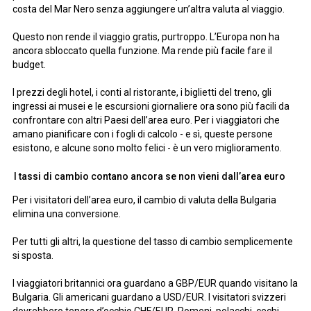
costa del Mar Nero senza aggiungere un’altra valuta al viaggio.
Questo non rende il viaggio gratis, purtroppo. L’Europa non ha
ancora sbloccato quella funzione. Ma rende più facile fare il
budget.
I prezzi degli hotel, i conti al ristorante, i biglietti del treno, gli
ingressi ai musei e le escursioni giornaliere ora sono più facili da
confrontare con altri Paesi dell’area euro. Per i viaggiatori che
amano pianificare con i fogli di calcolo - e sì, queste persone
esistono, e alcune sono molto felici - è un vero miglioramento.
I tassi di cambio contano ancora se non vieni dall’area euro
Per i visitatori dell’area euro, il cambio di valuta della Bulgaria
elimina una conversione.
Per tutti gli altri, la questione del tasso di cambio semplicemente
si sposta.
I viaggiatori britannici ora guardano a GBP/EUR quando visitano la
Bulgaria. Gli americani guardano a USD/EUR. I visitatori svizzeri
dovrebbero tenere d’occhio CHF/EUR. Romeni, polacchi, cechi,