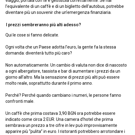
viaggio, portala con te e gestiscila correttamente. Se hai
l’equivalente di un caffè e di un biglietto dell’autobus, potrebbe
diventare più un souvenir che un’emergenza finanziaria.
I prezzi sembreranno più alti adesso?
Qui le cose si fanno delicate.
Ogni volta che un Paese adotta l’euro, la gente fa la stessa
domanda: diventerà tutto più caro?
Non automaticamente. Un cambio di valuta non dice di nascosto
a ogni albergatore, tassista e bar di aumentare i prezzi da un
giorno all’altro. Ma la sensazione di prezzi più alti può essere
molto reale, soprattutto durante il primo anno.
Perché? Perché quando cambiano i numeri, le persone fanno
confronti male.
Un caffè che prima costava 3,90 BGN ora potrebbe essere
indicato come circa 2 EUR. Una camera d’hotel che prima
sembrava un prezzo a tre cifre in lev può improvvisamente
apparire più “pulita” in euro. I ristoranti potrebbero arrotondare i