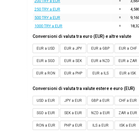
200 TRY a EUR
=
3,66
250 TRY a EUR
=
4,58
500 TRY a EUR
=
9,16
1000 TRY a EUR
=
18,3
Conversioni di valuta tra euro (EUR) e altre valute
EUR a USD
EUR a JPY
EUR a GBP
EUR a CHF
EUR a SGD
EUR a SEK
EUR a NZD
EUR a ZAR
EUR a RON
EUR a PHP
EUR a ILS
EUR a ISK
Conversioni di valuta tra valute estere e euro (EUR)
USD a EUR
JPY a EUR
GBP a EUR
CHF a EUR
SGD a EUR
SEK a EUR
NZD a EUR
ZAR a EUR
RON a EUR
PHP a EUR
ILS a EUR
ISK a EUR